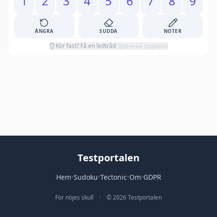
1
2
3
4
5
6
7
8
9
ÅNGRA
SUDDA
NOTER
Kör fast? Få en ledtråd
påverkar topplistan
Testportalen
Hem
•
Sudoku
•
Tectonic
•
Om
•
GDPR
För nöjes skull
•
© 2026 Testportalen