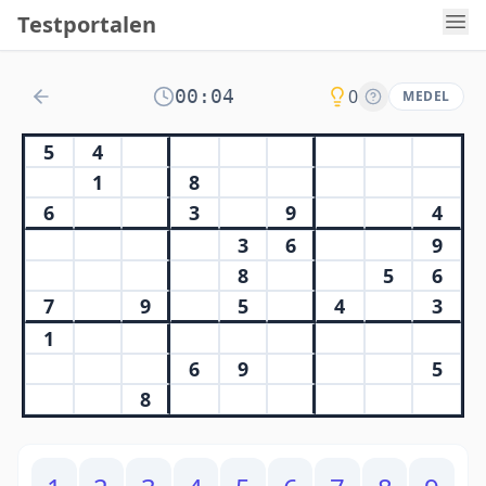
Testportalen
00:04
0
MEDEL
5
4
1
8
6
3
9
4
3
6
9
8
5
6
7
9
5
4
3
1
6
9
5
8